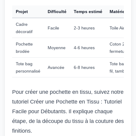
Projet
Difficulté
Temps estimé
Matériel néc
Cadre
Facile
2-3 heures
Toile Aida, fil
décoratif
Pochette
Coton 220 g/
Moyenne
4-6 heures
brodée
fermeture éclai
Tote bag
Tote bag 280 
Avancée
6-8 heures
personnalisé
fil, tambour
Pour créer une pochette en tissu, suivez notre
tutoriel
Créer une Pochette en Tissu : Tutoriel
Facile pour Débutants
. Il explique chaque
étape, de la découpe du tissu à la couture des
finitions.