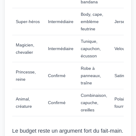
bandana
Body, cape,
Super-héros
Intermédiaire
emblème
Jersey, lyc
feutrine
Tunique,
Magicien,
Intermédiaire
capuchon,
Velours, fe
chevalier
écusson
Robe à
Princesse,
Confirmé
panneaux,
Satin, org
reine
traîne
Combinaison,
Animal,
Polaire, fa
Confirmé
capuche,
créature
fourrure
oreilles
Le budget reste un argument fort du fait-main.