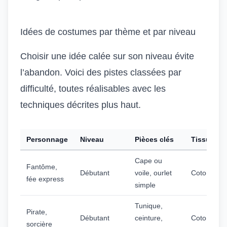
Idées de costumes par thème et par niveau
Choisir une idée calée sur son niveau évite
l’abandon. Voici des pistes classées par
difficulté, toutes réalisables avec les
techniques décrites plus haut.
Personnage
Niveau
Pièces clés
Tissu cons
Cape ou
Fantôme,
Débutant
voile, ourlet
Coton, tull
fée express
simple
Tunique,
Pirate,
Débutant
ceinture,
Coton, jer
sorcière